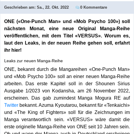
Geschrieben am:
Sa., 22. Okt. 2022
0 Kommentare
ONE (
«
One-Punch Man
»
und
«
Mob Psycho 100
»
) soll
nächsten Monat, eine neue Original Manga-Reihe
veröffentlichen, mit dem Titel
«
VERSUS
»
. Worum es,
laut den Leaks, in der neuen Reihe gehen soll, erfahrt
ihr hier!
Leaks zur neuen Manga-Reihe
ONE, bekannt durch die Mangareihen
«
One-Punch Man
»
und «Mob Psycho 100» soll an einer neuen Manga-Reihe
arbeiten. Das erste Kapitel soll in der Shounen Sirius
Ausgabe 1/2023 von Kodansha, am 26 November 2022,
erscheinen. Das gab zumindest Manga Mogura RE auf
Twitter
bekannt
. Azuma Kyoutarou, bekannt für «Tenkaichi»
und «The King of Fighters» soll für die Zeichnungen im
Manga verantwortlich sein. «VERSUS» wäre damit die
erste originelle Manga-Reihe von ONE seit 10 Jahren sein.
Ob und wann der Manga auch in Deutschland erscheinen