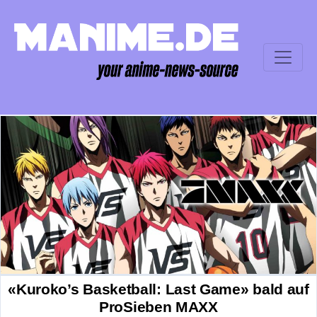
«Kuroko’s Basketball: Last Game» bald auf
ProSieben MAXX