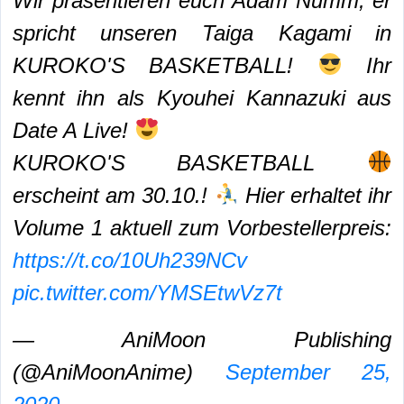
Wir präsentieren euch Adam Nümm, er
spricht unseren Taiga Kagami in
KUROKO'S BASKETBALL!
Ihr
kennt ihn als Kyouhei Kannazuki aus
Date A Live!
KUROKO'S BASKETBALL
erscheint am 30.10.!
Hier erhaltet ihr
Volume 1 aktuell zum Vorbestellerpreis:
https://t.co/10Uh239NCv
pic.twitter.com/YMSEtwVz7t
— AniMoon Publishing
(@AniMoonAnime)
September 25,