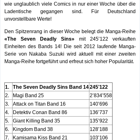
wie unglaublich viele Comics in nur einer Woche über die
Ladentische gegangen sind. Für Deutschland
unvorstellbare Werte!
Den Spitzenrang in dieser Woche belegt die Manga-Reihe
«The Seven Deadly Sins»
mit 245’122 verkauften
Einheiten des Bands 14! Die seit 2012 laufende Manga-
Serie von Nakaba Suzuki wird aktuell mit einer zweiten
Manga-Reihe fortgeführt und erfreut sich hoher Popularität.
1.
The Seven Deadly Sins Band 14
245’122
2.
Magi Band 25
2’834’558
3.
Attack on Titan Band 16
140’696
4.
Detektiv Conan Band 86
136’737
5.
Giant Killing Band 35
135’922
6.
Kingdom Band 38
128’188
7.
Kamisama Kiss Band 21
103’106