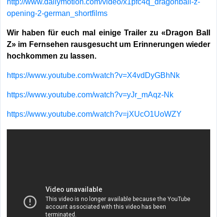
http://www.dailymotion.com/video/x1pfc4q_dragonball-z-
opening-2-german_shortfilms
Wir haben für euch mal einige Trailer zu «Dragon Ball
Z» im Fernsehen rausgesucht um Erinnerungen wieder
hochkommen zu lassen.
https://www.youtube.com/watch?v=X4vdDyGBhNk
https://www.youtube.com/watch?v=yJr_mAqz-Nk
https://www.youtube.com/watch?v=jXUcO1UoWZY