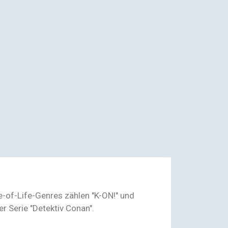
e-of-Life-Genres zählen "K-ON!" und
r Serie "Detektiv Conan".