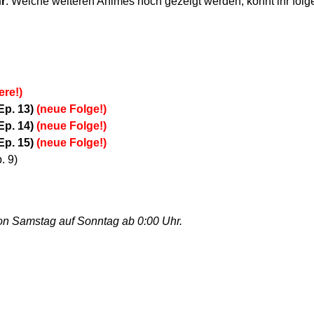
r
. Welche weiteren Animes noch gezeigt werden, könnt ihr fol
ere!)
Ep. 13)
(neue Folge!)
Ep. 14)
(neue Folge!)
Ep. 15)
(neue Folge!)
. 9)
on Samstag auf Sonntag ab 0:00 Uhr.