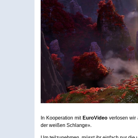
In Kooperation mit
EuroVideo
verlosen wir
der weißen Schlange».
Um teilzunehmen, müsst ihr einfach nur die 