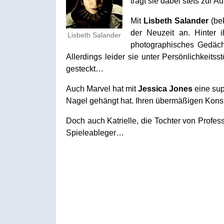
trägt sie dabei stets zur Au
Mit
Lisbeth Salander
(bek
der Neuzeit an. Hinter 
Lisbeth Salander
photographisches Gedächn
Allerdings leider sie unter Persönlichkeits
gesteckt…
Auch Marvel hat mit
Jessica Jones
eine sup
Nagel gehängt hat. Ihren übermäßigen Konsu
Doch auch Katrielle, die Tochter von Profes
Spieleableger…