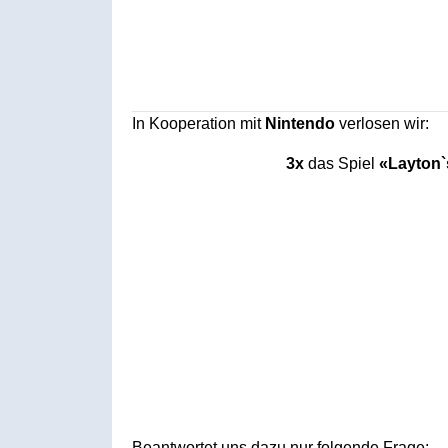
In Kooperation mit
Nintendo
verlosen wir:
3x
das Spiel
«Layton`
Beantwortet uns dazu nur folgende Frage: