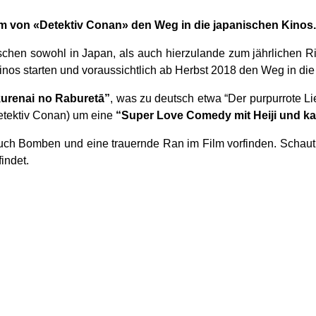
Film von «Detektiv Conan» den Weg in die japanischen Kinos.
schen sowohl in Japan, als auch hierzulande zum jährlichen R
nos starten und voraussichtlich ab Herbst 2018 den Weg in di
urenai no Raburetā”
, was zu deutsch etwa “Der purpurrote Li
etektiv Conan) um eine
“Super Love Comedy mit Heiji und k
auch Bomben und eine trauernde Ran im Film vorfinden. Schaut e
indet.