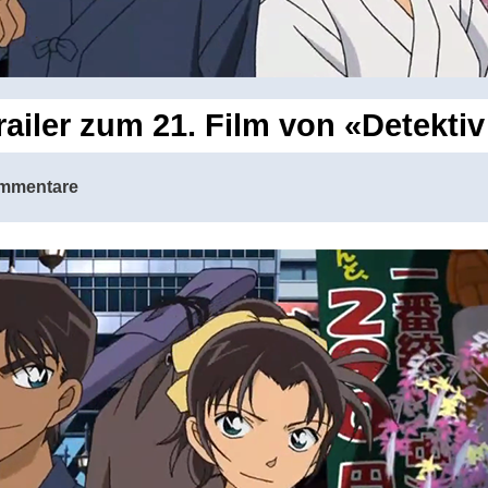
railer zum 21. Film von «Detekti
mmentare