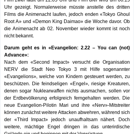
Uhr gezeigt. Normalerweise müsste anstelle des dritten
Films die Animenacht laufen, jedoch enden «Tokyo Ghoul
Root A» und «Demon King Daimao» die Woche davor. Ob
die Animenacht ab 02. November wieder kommt ist noch
nicht bekannt.
Darum geht es in «Evangelion: 2.22 – You can (not)
Advance»:
Nach dem «Second Impact» versucht die Organisation
NERV die Stadt Neo Tokyo 3 mit Hilfe sogenannter
«Evangelions», welche von Kindern gesteuert werden, zu
beschützen. Die feindseligen «Engel», riesige Kreaturen,
denen sogar Nuklearwaffen nichts ausmachen, sollen vor
der Erdbevölkerung erfolgreich ferngehalten werden. Die
neue Evangelion-Pilotin Mari und ihre «Nerv»-Mitstreiter
können zunächst weitere Attacken abwehren, während sich
der «Third Impact» jedoch unaufhaltsam nähert. Doch
weitere, mächtige Engel dringen in das unterirdische
Gelände ein und beginnen mit der Verwüstung…