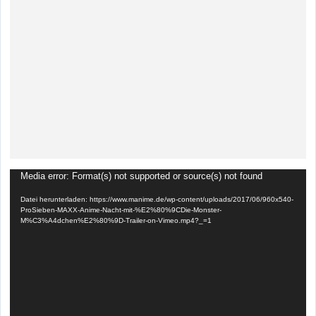
Video-
Media error: Format(s) not supported or source(s) not found
Player
Datei herunterladen: https://www.manime.de/wp-content/uploads/2017/06/960x540-
ProSieben-MAXX-Anime-Nacht-mit-%E2%80%9CDie-Monster-
M%C3%A4dchen%E2%80%9D-Trailer-on-Vimeo.mp4?_=1