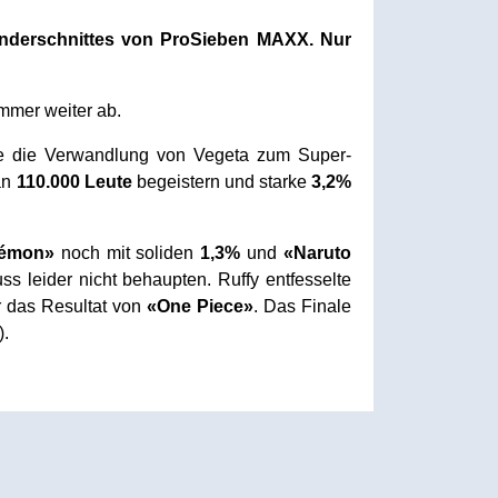
nderschnittes von ProSieben MAXX. Nur
mmer weiter ab.
e die Verwandlung von Vegeta zum Super-
an
110.000 Leute
begeistern und starke
3,2%
émon»
noch mit soliden
1,3%
und
«Naruto
leider nicht behaupten. Ruffy entfesselte
 das Resultat von
«One Piece»
. Das Finale
).