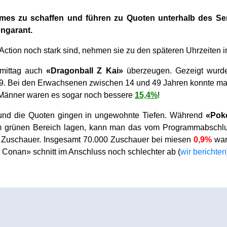
mes zu schaffen und führen zu Quoten unterhalb des Se
engarant.
tion noch stark sind, nehmen sie zu den späteren Uhrzeiten i
mittag auch
«Dragonball Z Kai»
überzeugen. Gezeigt wurd
C19. Bei den Erwachsenen zwischen 14 und 49 Jahren konnte m
n Männer waren es sogar noch bessere
15,4%
!
und die Quoten gingen in ungewohnte Tiefen. Während
«Pok
 grünen Bereich lagen, kann man das vom Programmabschluss 
e Zuschauer. Insgesamt 70.000 Zuschauer bei miesen
0,9%
war
 Conan» schnitt im Anschluss noch schlechter ab (
wir berichten