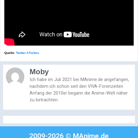
Quelle:
Twitter
/
Forbes
Moby
Ich habe im Juli 2021 bei MAnime.de angefangen,
nachdem ich schon seit den VIVA-Forenzeiten
Anfang der 2010er begann die Anime-Welt näher
zu betrachten.
2009-2026 © MAnime.de