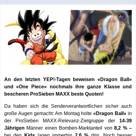
An den letzten YEP!-Tagen beweisen «Dragon Ball»
und «One Piece» nochmals ihre ganze Klasse und
bescheren ProSieben MAXX beste Quoten!
Da haben sich die Senderverantwortlichen sicher auch
große Augen gemacht: Am Montag holte
«Dragon Ball»
in
der ProSieben MAXX-Relevanz-Zielgruppe der
14-39
Jährigen
Männer einen Bomben-Marktanteil von
8,2 % –
bei den
Kids
lagen immerhin
2,6 %
drin. Noch besser