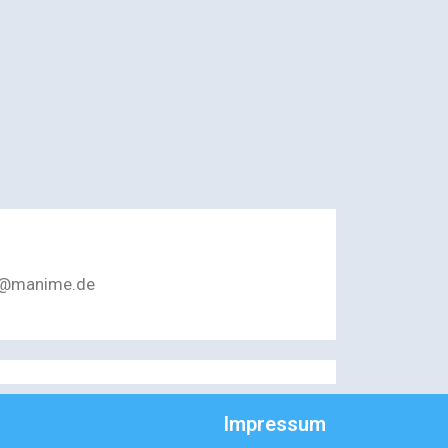
er@manime.de
Impressum