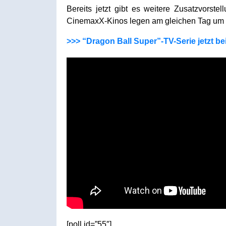
Bereits jetzt gibt es weitere Zusatzvors
CinemaxX-Kinos legen am gleichen Tag um 1
>>> “Dragon Ball Super”-TV-Serie jetzt be
[poll id=”55″]