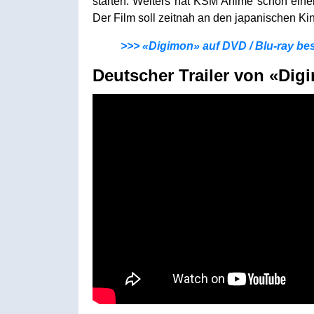
starten. Weiters hat KSM Anime schon eine
Der Film soll zeitnah an den japanischen Kin
>>> «Digimon» auf DVD / Blu-ray bes
Deutscher Trailer von «Dig