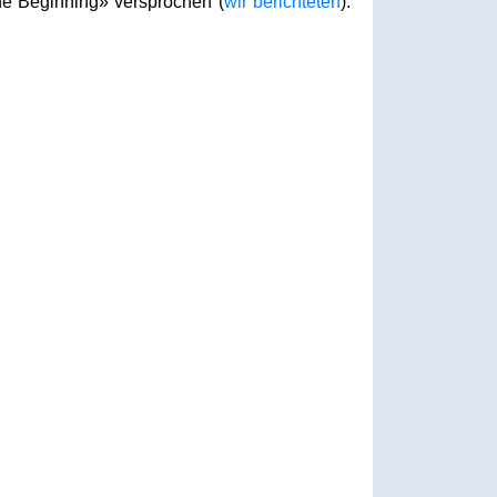
he Beginning» versprochen (
wir berichteten
).