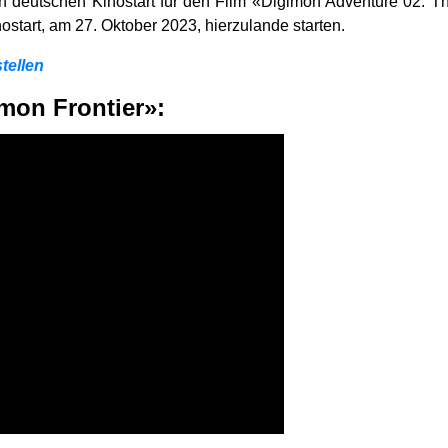
n deutschen Kinostart für den Film «Digimon Adventure 02: T
ostart, am 27. Oktober 2023, hierzulande starten.
tellen
imon Frontier»: