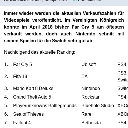
Immer wieder werden die aktuellen Verkaufszahlen für
Videospiele veröffentlicht. Im Vereinigten Königreich
konnte im April 2018 bisher Far Cry 5 am öftesten
verkauft werden, doch auch Nintendo schnitt mit
seinen Spielen für die Switch sehr gut ab.
Nachfolgend das aktuelle Ranking:
1.
Far Cry 5
Ubisoft
PS4,
PS3
2.
Fifa 18
EA
Swit
3.
Mario Kart 8 Deluxe
Nintendo
Swit
4.
Grand Theft Auto 5
Rockstar
PS4,
5.
Playerunknowns Battlegrounds
Bluehole Studio
XBO
6.
Sea of Thieves
Rare
XBO
7.
Fallout 4
Bethesda
PS4,