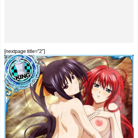
[nextpage title=”2″]