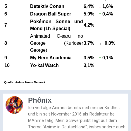
5
Detektiv Conan
6,4%
↓
1,6%
6
Dragon Ball Super
5,9%
↑
0,4%
Pokémon Sonne und
7
4,2%
Mond (1h-Special)
Animated O-saru no
8
George (Kurioser
3,7%
↔ 0,0%
George)
9
My Hero Academia
3,5%
↑
0,1%
10
Yo-kai Watch
3,1%
Quelle: Anime News Network
Phônix
Ich verfolge Animes bereits seit meiner Kindheit
und bin seit November 2016 als Redakteur bei
MAnime tätig. Mein Schwerpunkt liegt auf dem
Thema "Anime in Deutschland", insbesondere auch