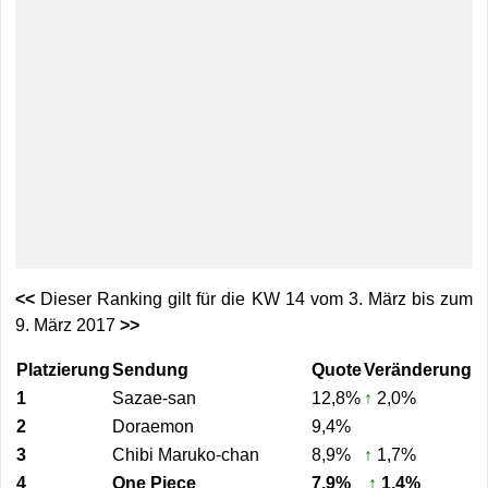
<<
Dieser Ranking gilt für die KW 14 vom 3. März bis zum
9. März 2017
>>
Platzierung
Sendung
Quote
Veränderung
1
Sazae-san
12,8%
↑
2,0%
2
Doraemon
9,4%
3
Chibi Maruko-chan
8,9%
↑
1,7%
4
One Piece
7,9%
↑
1,4%