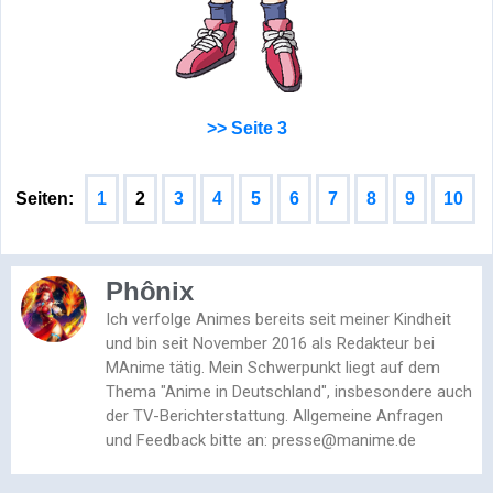
>> Seite 3
Seiten:
1
2
3
4
5
6
7
8
9
10
Phônix
Ich verfolge Animes bereits seit meiner Kindheit
und bin seit November 2016 als Redakteur bei
MAnime tätig. Mein Schwerpunkt liegt auf dem
Thema "Anime in Deutschland", insbesondere auch
der TV-Berichterstattung. Allgemeine Anfragen
und Feedback bitte an: presse@manime.de