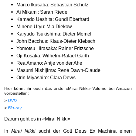
Marco Ikusaba: Sebastian Schulz
Ai Mikami: Sarah Riedel
Kamado Ueshita: Gundi Eberhard
Minene Uryu: Mia Diekow
Karyudo Tsukishima: Dieter Memel
John Bacchus: Klaus-Dieter Klebsch
Yomotsu Hirasaka: Rainer Fritzsche
Oji Kosaka: Wilhelm-Rafael Garth
Rea Amano: Antje von der Ahe
Masumi Nishijima: René Dawn-Claude
Orin Miyashiro: Clara Dews
Hier könnt ihr euch das erste «Mirai Nikki»-Volume bei Amazon
vorbestellen:
>
DVD
>
Blu-ray
Darum geht es in «Mirai Nikki»:
In
Mirai Nikki
sucht der Gott Deus Ex Machina einen