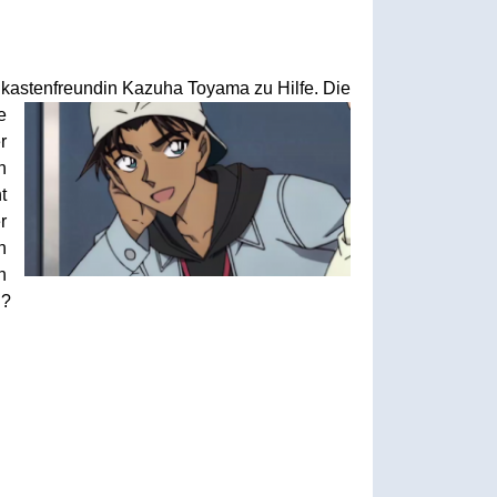
dkastenfreundin Kazuha Toyama zu Hilfe. Die
e
r
n
t
r
h
h
n?