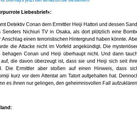
rpurrote Liebesbrief»:
mt Detektiv Conan dem Ermittler Heiji Hattori und dessen San
 Senders Nichiuri TV in Osaka, als dor
t plötzlich eine Bomb
er Anschlag einen terroristischen Hintergrund haben könnte. Abe
urde die Attacke nicht im Vorfeld angekündigt. Die mysteriöse
fs behagen Conan und Heiji überhaupt nicht. Und dann tauch
, die davon überzeugt ist, dass sie und Heiji sich seit ihre
d. Die Ermittler aber stoßen auf einen Hinweis, dass sic
miji kurz vor dem Attentat am Tatort aufgehalten hat. Dennoc
ann es ihnen nur gelingen, den geheimnisvollen Fall aufzukläre
land: