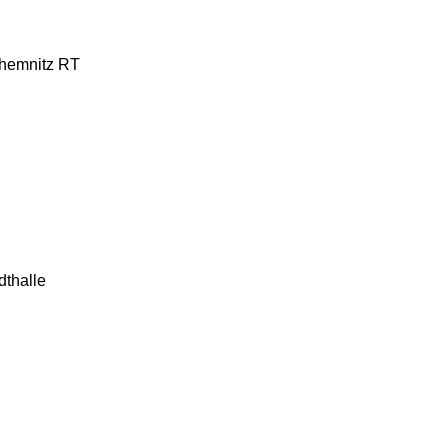
Chemnitz RT
dthalle