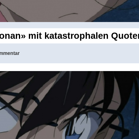
Conan» mit katastrophalen Quot
mmentar