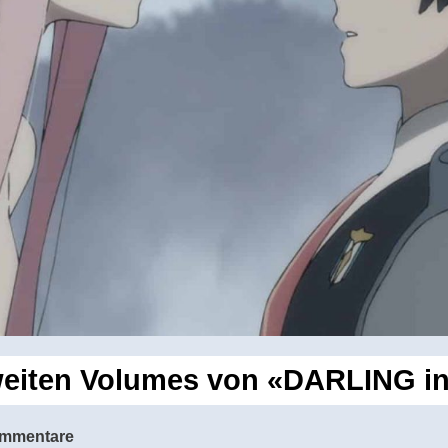
weiten Volumes von «DARLING i
mmentare