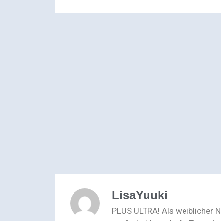
LisaYuuki
PLUS ULTRA! Als weiblicher 