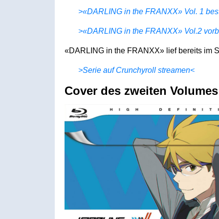
>«DARLING in the FRANXX» Vol. 1 best
>«DARLING in the FRANXX» Vol.2 vorb
«DARLING in the FRANXX» lief bereits im S
>Serie auf Crunchyroll streamen<
Cover des zweiten Volumes