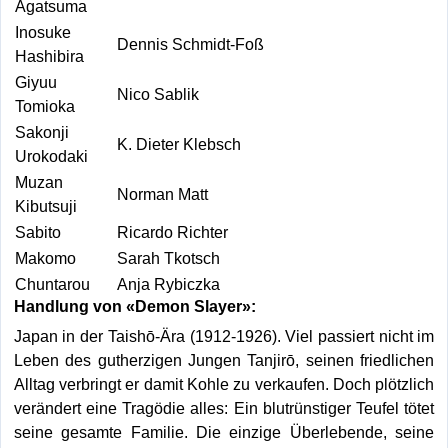
Agatsuma
Inosuke
Dennis Schmidt-Foß
Hashibira
Giyuu
Nico Sablik
Tomioka
Sakonji
K. Dieter Klebsch
Urokodaki
Muzan
Norman Matt
Kibutsuji
Sabito
Ricardo Richter
Makomo
Sarah Tkotsch
Chuntarou
Anja Rybiczka
Handlung von «Demon Slayer»:
Japan in der Taishō-Ära (1912-1926). Viel passiert nicht im
Leben des gutherzigen Jungen Tanjirō, seinen friedlichen
Alltag verbringt er damit Kohle zu verkaufen. Doch plötzlich
verändert eine Tragödie alles: Ein blutrünstiger Teufel tötet
seine gesamte Familie. Die einzige Überlebende, seine