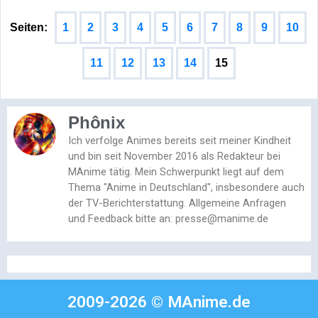
Seiten:
1
2
3
4
5
6
7
8
9
10
11
12
13
14
15
Phônix
Ich verfolge Animes bereits seit meiner Kindheit
und bin seit November 2016 als Redakteur bei
MAnime tätig. Mein Schwerpunkt liegt auf dem
Thema "Anime in Deutschland", insbesondere auch
der TV-Berichterstattung. Allgemeine Anfragen
und Feedback bitte an: presse@manime.de
2009-2026 © MAnime.de