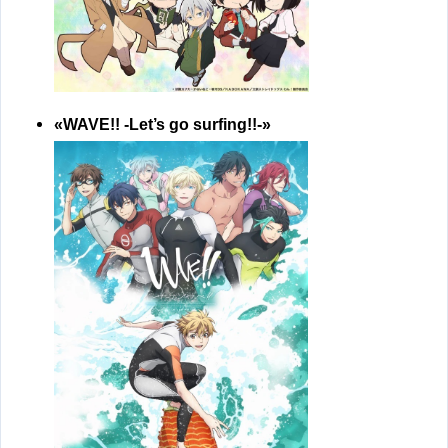
«WAVE!! -Let’s go surfing!!-»