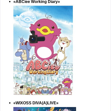
«ABCiee Working Diary»
«WIXOSS DIVA(A)LIVE»