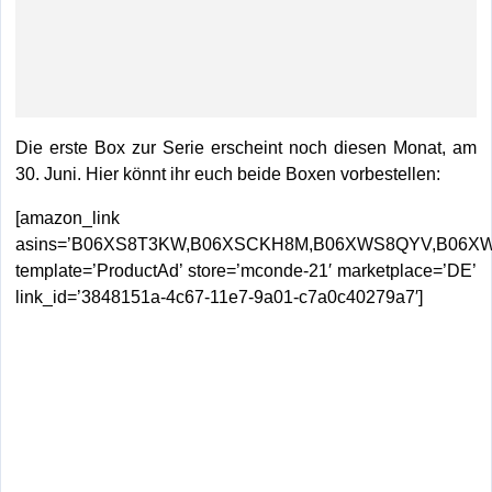
Die erste Box zur Serie erscheint noch diesen Monat, am
30. Juni. Hier könnt ihr euch beide Boxen vorbestellen:
[amazon_link
asins=’B06XS8T3KW,B06XSCKH8M,B06XWS8QYV,B06XW
template=’ProductAd’ store=’mconde-21′ marketplace=’DE’
link_id=’3848151a-4c67-11e7-9a01-c7a0c40279a7′]