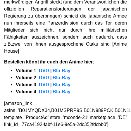
merkwürdigen Angriff steckt (und dem Verantwortlichen die
offiziellen Reparationsforderungen der japanischen
Regierung zu überbringen) schickt die japanische Armee
nun ihrerseits eine Panzerdivision durch das Tor, deren
Mitglieder sich nicht nur durch ihre militärischen
Fähigkeiten auszeichnen, sondern auch dadurch, dass
z.B.zwei von ihnen ausgesprochene Otaku sind [Anime
House]
Bestellen könnt ihr euch den Anime hier:
Volume 1:
DVD
|
Blu-Ray
Volume 2:
DVD
|
Blu-Ray
Volume 3:
DVD
|
Blu-Ray
Volume 4:
DVD
|
Blu-Ray
[amazon_link
asins=’B01MYQDX34,B01MSPRP9S,B01N989PCK,B01N1I
template=’ProductAd’ store=’mconde-21′ marketplace=’DE’
link_id=’77ca4192-fabf-11e6-9e5a-2dc352fdcbb0′]