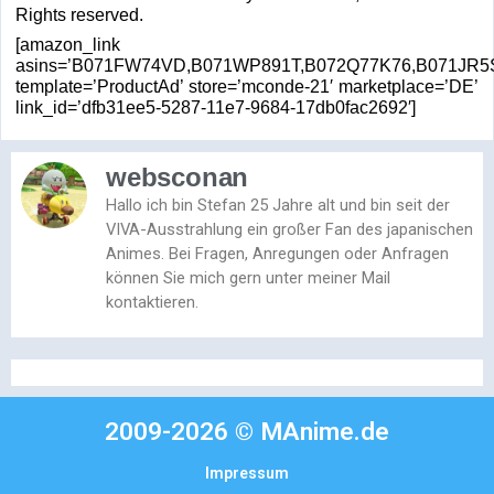
Rights reserved.
[amazon_link
asins=’B071FW74VD,B071WP891T,B072Q77K76,B071JR
template=’ProductAd’ store=’mconde-21′ marketplace=’DE’
link_id=’dfb31ee5-5287-11e7-9684-17db0fac2692′]
websconan
Hallo ich bin Stefan 25 Jahre alt und bin seit der
VIVA-Ausstrahlung ein großer Fan des japanischen
Animes. Bei Fragen, Anregungen oder Anfragen
können Sie mich gern unter meiner Mail
kontaktieren.
2009-2026 © MAnime.de
Impressum