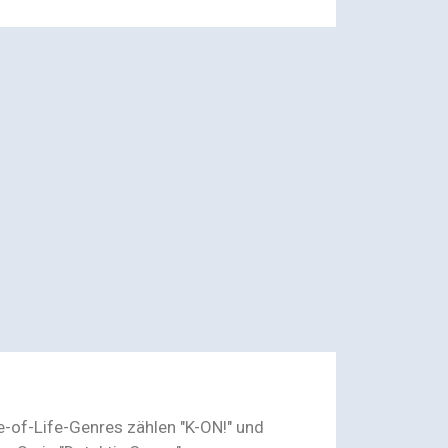
e-of-Life-Genres zählen "K-ON!" und