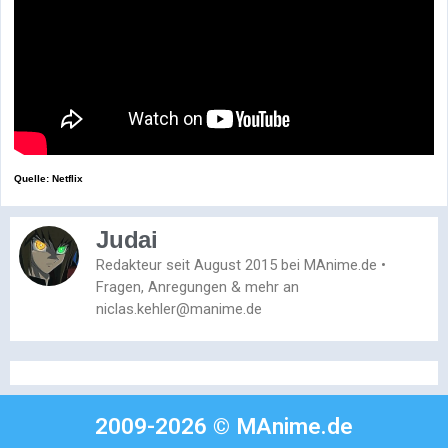
Quelle: Netflix
Judai
Redakteur seit August 2015 bei MAnime.de •
Fragen, Anregungen & mehr an
niclas.kehler@manime.de
2009-2026 © MAnime.de