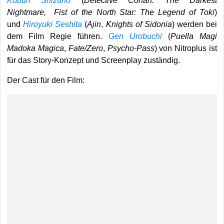
Kobun Shizuno
(
Detective Conan: The Darkest
Nightmare,
Fist of the North Star: The Legend of Toki
)
und
Hiroyuki Seshita
(
Ajin
,
Knights of Sidonia
) werden bei
dem Film Regie führen.
Gen Urobuchi
(
Puella Magi
Madoka Magica
,
Fate/Zero
,
Psycho-Pass
) von Nitroplus ist
für das Story-Konzept und Screenplay zuständig.
Der Cast für den Film: