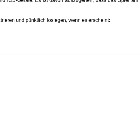
 und iOS-Geräte. Es ist davon auszugehen, dass das Spiel am
istrieren und pünktlich loslegen, wenn es erscheint: