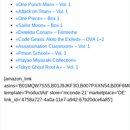
«One Punch Man» – Vol. 1
«Attack on Titan» – Vol. 1
«One Piece» – Box 1
«Sailor Moon» – Box 1
«Detektiv Conan» – Filmreihe
«Code Geass: Akito the Exiled» – OVA 1+2
«Assassination Classroom» – Vol. 1
«Prison School» – Vol. 1
«Hayao Miyazaki Collection»
«Tokyo Ghoul Root A» – Vol. 1
[amazon_link
asins=’B01MQW7S55,B01J9JKF3O,B007PXXN54,B00F6
template=’ProductAd’ store=’mconde-21′ marketplace=’DE’
link_id=’4758a727-4a0a-11e7-a942-67b20dce6a85′]