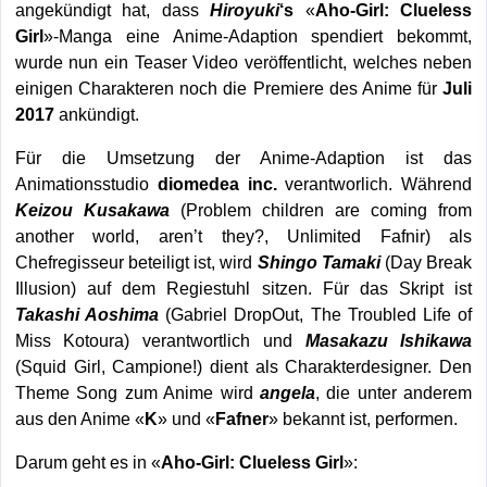
angekündigt hat, dass
Hiroyuki
‘s
«
Aho-Girl: Clueless
Girl
»-Manga eine Anime-Adaption spendiert bekommt,
wurde nun ein Teaser Video veröffentlicht, welches neben
einigen Charakteren noch die Premiere des Anime für
Juli
2017
ankündigt.
Für die Umsetzung der Anime-Adaption ist das
Animationsstudio
diomedea inc.
verantworlich. Während
Keizou Kusakawa
(Problem children are coming from
another world, aren’t they?, Unlimited Fafnir) als
Chefregisseur beteiligt ist,
wird
Shingo Tamaki
(Day Break
Illusion) auf dem Regiestuhl sitzen. Für das Skript ist
Takashi Aoshima
(Gabriel DropOut, The Troubled Life of
Miss Kotoura) verantwortlich und
Masakazu Ishikawa
(Squid Girl, Campione!) dient als Charakterdesigner. Den
Theme Song zum Anime wird
angela
, die unter anderem
aus den Anime «
K
» und «
Fafner
» bekannt ist, performen.
Darum geht es in «
Aho-Girl: Clueless Girl
»: