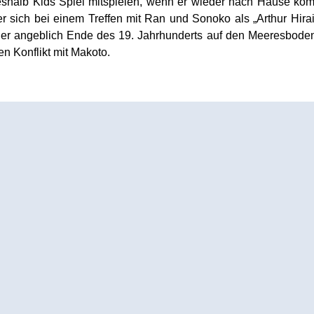
deshalb Kids Spiel mitspielen, wenn er wieder nach Hause kom
r sich bei einem Treffen mit Ran und Sonoko als „Arthur Hira
der angeblich Ende des 19. Jahrhunderts auf den Meeresbode
nen Konflikt mit Makoto.