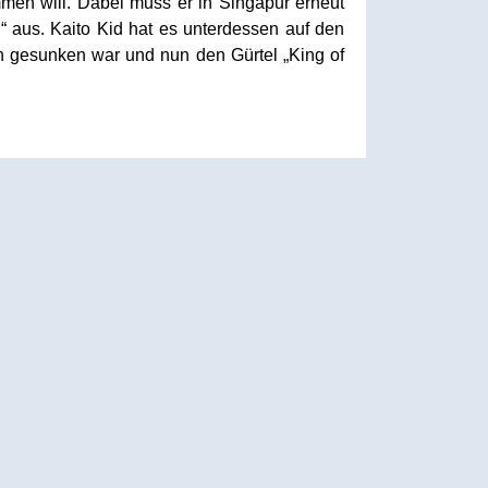
men will. Dabei muss er in Singapur erneut
i“ aus. Kaito Kid hat es unterdessen auf den
n gesunken war und nun den Gürtel „King of