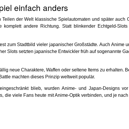
piel einfach anders
Teilen der Welt klassische Spielautomaten und später auch O
ne komplett andere Richtung. Statt blinkender Echtgeld-Slots
 fest zum Stadtbild vieler japanischer Großstädte. Auch Anime
cher Slots setzten japanische Entwickler früh auf sogenannte G
zufällig neue Charaktere, Waffen oder seltene Items zu erhalte
ttle machten dieses Prinzip weltweit populär.
eingeschränkt blieb, wurden Anime- und Japan-Designs vor a
ts, die viele Fans heute mit Anime-Optik verbinden, und je nac