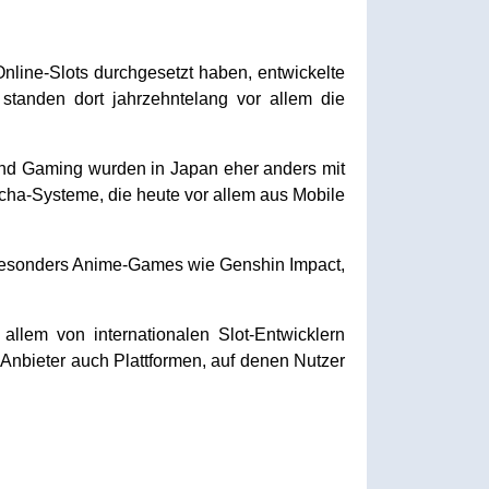
nline-Slots durchgesetzt haben, entwickelte
 standen dort jahrzehntelang vor allem die
 und Gaming wurden in Japan eher anders mit
acha-Systeme, die heute vor allem aus Mobile
n. Besonders Anime-Games wie Genshin Impact,
llem von internationalen Slot-Entwicklern
h Anbieter auch Plattformen, auf denen Nutzer