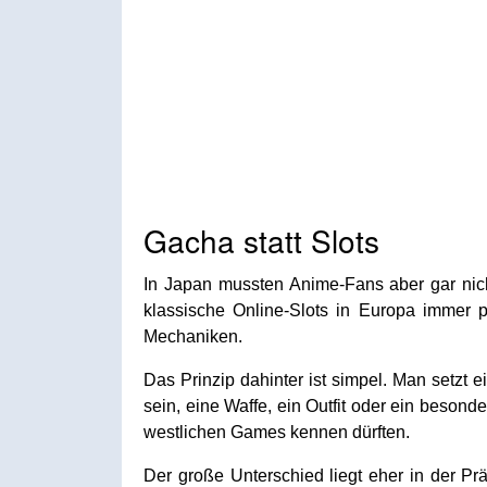
Gacha statt Slots
In Japan mussten Anime-Fans aber gar nic
klassische Online-Slots in Europa immer 
Mechaniken.
Das Prinzip dahinter ist simpel. Man setzt 
sein, eine Waffe, ein Outfit oder ein beson
westlichen Games kennen dürften.
Der große Unterschied liegt eher in der P