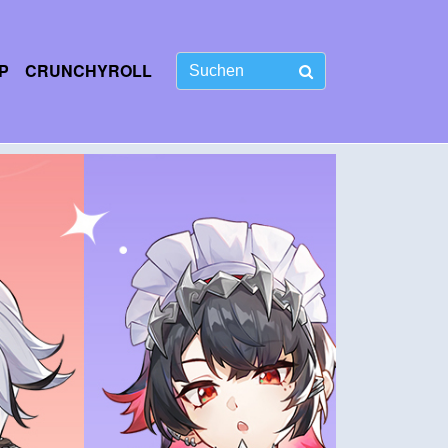
P
CRUNCHYROLL