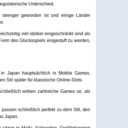
egulatorische Unterschied.
strenger geworden ist und einige Länder
r.
eichzeitig viel stärker eingeschränkt sind als
 Form des Glücksspiels eingestuft zu werden,
in Japan hauptsächlich in Mobile Games,
Stil später für klassische Online-Slots.
hließlich wirken zahlreiche Games so, als
assen schließlich perfekt zu dem Stil, den
us Japan.
r sitzen in Malta, Schweden, Großbritannien