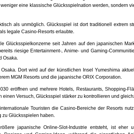
eniger eine klassische Glücksspielnation werden, sondern vie
tisch als unmöglich. Glücksspiel ist dort traditionell extrem s
ls legale Casino-Resorts erlaubte.
onale Glücksspielkonzerne seit Jahren auf den japanischen M
bereits riesige Entertainment-, Anime- und Gaming-Communitie
nd Osaka.
n Osaka. Dort wird auf der künstlichen Insel Yumeshima aktue
nderem MGM Resorts und die japanische ORIX Corporation.
2030 eröffnen und mehrere Hotels, Restaurants, Shopping-Flä
einen Versuch, Glücksspiel stärker zu kontrollieren und gleichze
 internationale Touristen die Casino-Bereiche der Resorts nu
g zu Glücksspielen haben.
ere japanische Online-Slot-Industrie entsteht, ist eher un