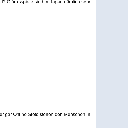
elt? Glücksspiele sind in Japan nämlich sehr
der gar Online-Slots stehen den Menschen in