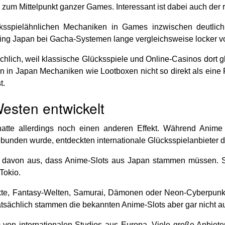
um Mittelpunkt ganzer Games. Interessant ist dabei auch der r
sspielähnlichen Mechaniken in Games inzwischen deutlich 
ing Japan bei Gacha-Systemen lange vergleichsweise locker vo
chlich, weil klassische Glücksspiele und Online-Casinos dort gl
n in Japan Mechaniken wie Lootboxen nicht so direkt als eine
t.
esten entwickelt
tte allerdings noch einen anderen Effekt. Während Anime 
den wurde, entdeckten internationale Glücksspielanbieter den 
ch davon aus, dass Anime-Slots aus Japan stammen müssen. Sc
Tokio.
ekte, Fantasy-Welten, Samurai, Dämonen oder Neon-Cyberpunk p
Tatsächlich stammen die bekannten Anime-Slots aber gar nicht a
m von internationalen Studios aus Europa. Viele große Anbiete