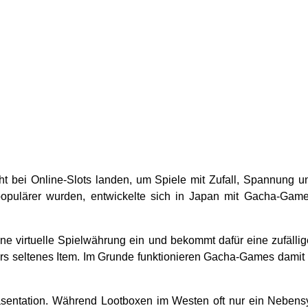
ht bei Online-Slots landen, um Spiele mit Zufall, Spannung 
populärer wurden, entwickelte sich in Japan mit Gacha-Games
eine virtuelle Spielwährung ein und bekommt dafür eine zufäl
ders seltenes Item. Im Grunde funktionieren Gacha-Games damit 
räsentation. Während Lootboxen im Westen oft nur ein Nebens