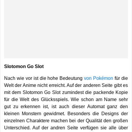
Slotomon Go Slot
Nach wie vor ist die hohe Bedeutung
von Pokémon
für die
Welt der Anime nicht erreicht. Auf der anderen Seite gibt es
mit dem Slotomon Go Slot zumindest die packende Kopie
für die Welt des Glücksspiels. Wie schon am Name sehr
gut zu erkennen ist, ist auch dieser Automat ganz den
kleinen Monstern gewidmet. Besonders die Designs der
einzelnen Charaktere machen bei der Qualität den großen
Unterschied. Auf der andren Seite verfügen sie alle über