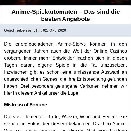
Anime-Spielautomaten – Das sind die
besten Angebote
Geschrieben am:
Fr., 02. Okt. 2020
Die energiegeladenen Anime-Storys konnten in den
vergangenen Jahren auch die Welt der Online Casinos
erobern. Immer mehr Entwickler machen sich in diesen
Tagen daran, eigene Spiele in die Tat umzusetzen.
Inzwischen gibt es schon eine umfassende Auswahl an
unterschiedlichen Games, die ihre Entsprechung gefunden
haben. Drei besonders gelungene Varianten nehmen wir
hier in diesem Artikel unter die Lupe.
Mistress of Fortune
Die vier Elemente – Erde, Wasser, Wind und Feuer – sie
stehen im Fokus bei diesem bekannten Drachen-Anime.
Wie so häufig wurden für diesen Slot verschiedene