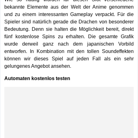
bekannte Elemente aus der Welt der Anime genommen
und zu einem interessanten Gameplay verpackt. Für die
Spieler sind natürlich gerade die Drachen von besonderer
Bedeutung. Denn sie halten die Möglichkeit bereit, direkt
fünf kostenlose Spins zu erhalten. Die gesamte Grafik
wurde derweil ganz nach dem japanischen Vorbild
entworfen. In Kombination mit den tollen Soundeffekten
können wir dieses Spiel auf jeden Fall als ein sehr
gelungenes Angebot ansehen.
Automaten kostenlos testen