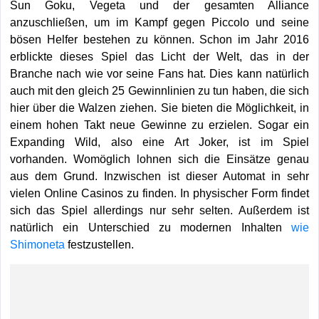
Sun Goku, Vegeta und der gesamten Alliance
anzuschließen, um im Kampf gegen Piccolo und seine
bösen Helfer bestehen zu können. Schon im Jahr 2016
erblickte dieses Spiel das Licht der Welt, das in der
Branche nach wie vor seine Fans hat. Dies kann natürlich
auch mit den gleich 25 Gewinnlinien zu tun haben, die sich
hier über die Walzen ziehen. Sie bieten die Möglichkeit, in
einem hohen Takt neue Gewinne zu erzielen. Sogar ein
Expanding Wild, also eine Art Joker, ist im Spiel
vorhanden. Womöglich lohnen sich die Einsätze genau
aus dem Grund. Inzwischen ist dieser Automat in sehr
vielen Online Casinos zu finden. In physischer Form findet
sich das Spiel allerdings nur sehr selten. Außerdem ist
natürlich ein Unterschied zu modernen Inhalten
wie
Shimoneta
festzustellen.