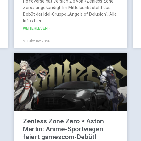
HoYoverse hat Version 2.6 von «Zenless Zone
Zero» angekündigt. Im Mittelpunkt steht das
Debüt der Idol-Gruppe „Angels of Delusion“. Alle
Infos hier!
WEITERLESEN »
2. Februar 2026
Zenless Zone Zero × Aston
Martin: Anime-Sportwagen
feiert gamescom-Debüt!