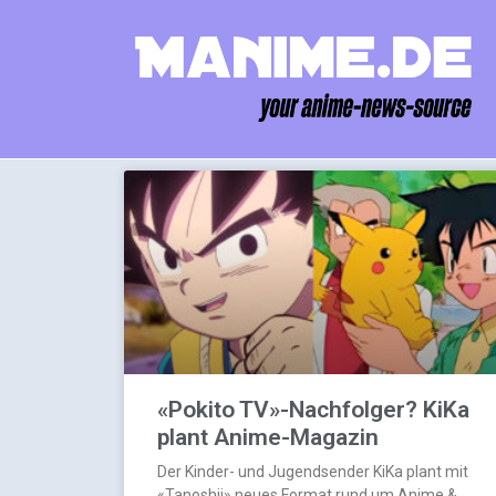
«Pokito TV»-Nachfolger? KiKa
plant Anime-Magazin
Der Kinder- und Jugendsender KiKa plant mit
«Tanoshii» neues Format rund um Anime &