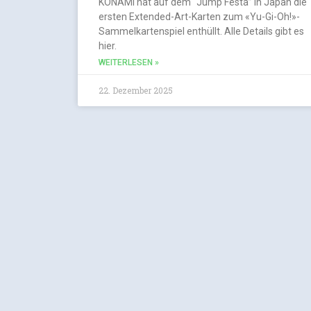
KONAMI hat auf dem “Jump Festa” in Japan die
ersten Extended-Art-Karten zum «Yu-Gi-Oh!»-
Sammelkartenspiel enthüllt. Alle Details gibt es
hier.
WEITERLESEN »
22. Dezember 2025