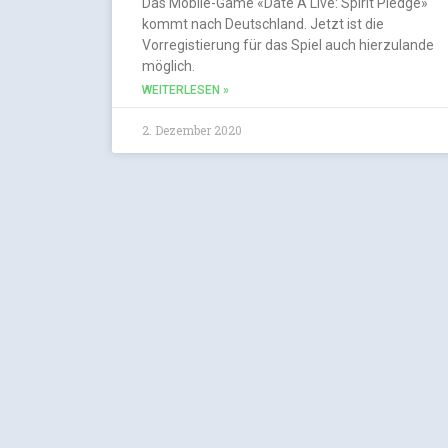
Das Mobile-Game «Date A Live: Spirit Pledge»
kommt nach Deutschland. Jetzt ist die
Vorregistierung für das Spiel auch hierzulande
möglich.
WEITERLESEN »
2. Dezember 2020