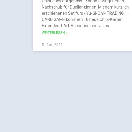
Chibi-Fans aufgepasst! Konami bringt neuen
Nachschub für Duellant:innen. Mit dem kürzlich
erschienenen Set fürs «Yu-Gi-Oh!» TRADING
CARD GAME kommen 10 neue Chibi-Karten,
Extendend-Art-Versionen und vieles
WEITERLESEN »
5. Juni 2026