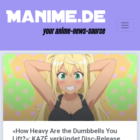
«How Heavy Are the Dumbbells You
Lift?»: KAZÉ verkündet Disc-Release