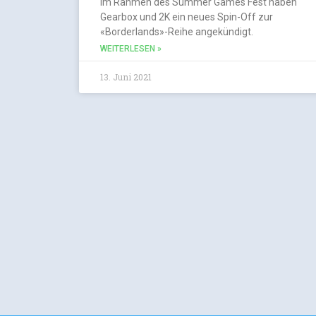
Im Rahmen des Summer Games Fest haben
Gearbox und 2K ein neues Spin-Off zur
«Borderlands»-Reihe angekündigt.
WEITERLESEN »
13. Juni 2021