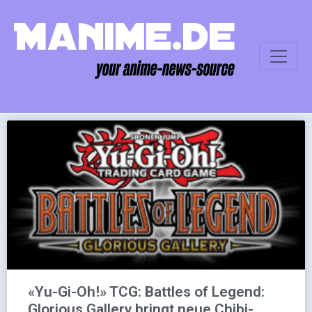
«Yu-Gi-Oh!» TCG: Battles of Legend:
Glorious Gallery bringt neue Chibi-