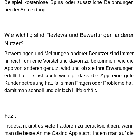
Beispiel kostenlose Spins oder zusätzliche Belohnungen
bei der Anmeldung.
Wie wichtig sind Reviews und Bewertungen anderer
Nutzer?
Bewertungen und Meinungen anderer Benutzer sind immer
hilfreich, um eine Vorstellung davon zu bekommen, wie die
App von anderen genutzt wird und ob sie ihre Erwartungen
erfüllt hat. Es ist auch wichtig, dass die App eine gute
Kundenbetreuung hat, falls man Fragen oder Probleme hat,
damit man schnell und einfach Hilfe erhält.
Fazit
Insgesamt gibt es viele Faktoren zu berücksichtigen, wenn
man die beste Anime Casino App sucht. Indem man auf die