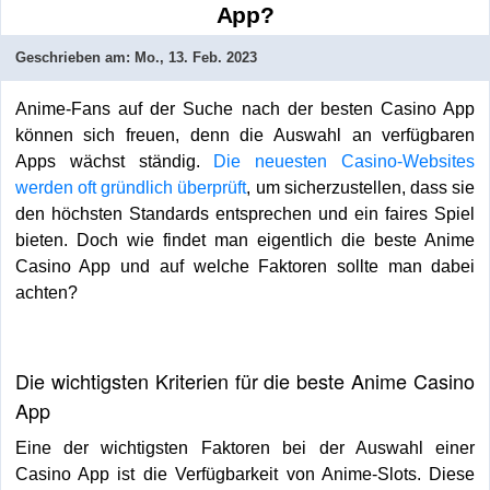
App?
Geschrieben am:
Mo., 13. Feb. 2023
Anime-Fans auf der Suche nach der besten Casino App
können sich freuen, denn die Auswahl an verfügbaren
Apps wächst ständig.
Die neuesten Casino-Websites
werden oft gründlich überprüft
, um sicherzustellen, dass sie
den höchsten Standards entsprechen und ein faires Spiel
bieten. Doch wie findet man eigentlich die beste Anime
Casino App und auf welche Faktoren sollte man dabei
achten?
Die wichtigsten Kriterien für die beste Anime Casino
App
Eine der wichtigsten Faktoren bei der Auswahl einer
Casino App ist die Verfügbarkeit von Anime-Slots. Diese