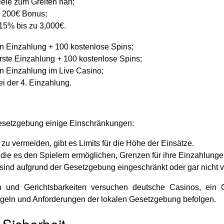
ele zum Greifen nah;
 200€ Bonus;
5% bis zu 3,000€.
n Einzahlung + 100 kostenlose Spins;
ste Einzahlung + 100 kostenlose Spins;
n Einzahlung im Live Casino;
 der 4. Einzahlung.
Gesetzgebung einige Einschränkungen:
zu vermeiden, gibt es Limits für die Höhe der Einsätze.
die es den Spielern ermöglichen, Grenzen für ihre Einzahlunge
sind aufgrund der Gesetzgebung eingeschränkt oder gar nicht v
 und Gerichtsbarkeiten versuchen deutsche Casinos, ein 
Regeln und Anforderungen der lokalen Gesetzgebung befolgen.
Sicherheit