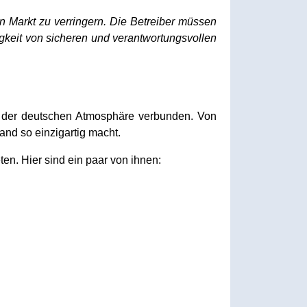
 Markt zu verringern. Die Betreiber müssen
gkeit von sicheren und verantwortungsvollen
it der deutschen Atmosphäre verbunden. Von
and so einzigartig macht.
en. Hier sind ein paar von ihnen: