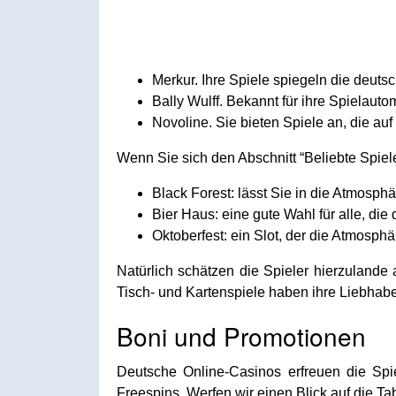
Merkur. Ihre Spiele spiegeln die deutsc
Bally Wulff. Bekannt für ihre Spielauto
Novoline. Sie bieten Spiele an, die auf 
Wenn Sie sich den Abschnitt “Beliebte Spiel
Black Forest: lässt Sie in die Atmosphä
Bier Haus: eine gute Wahl für alle, di
Oktoberfest: ein Slot, der die Atmosph
Natürlich schätzen die Spieler hierzuland
Tisch- und Kartenspiele haben ihre Liebhabe
Boni und Promotionen
Deutsche Online-Casinos erfreuen die Spi
Freespins. Werfen wir einen Blick auf die T