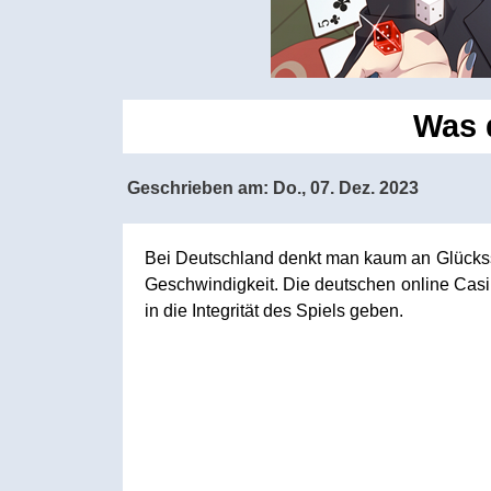
Was 
Geschrieben am:
Do., 07. Dez. 2023
Bei Deutschland denkt man kaum an Glücksspi
Geschwindigkeit. Die deutschen online Casin
in die Integrität des Spiels geben.