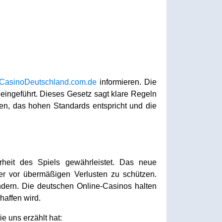
 CasinoDeutschland.com.de
informieren. Die
eingeführt. Dieses Gesetz sagt klare Regeln
eten, das hohen Standards entspricht und die
rheit des Spiels gewährleistet. Das neue
ler vor übermäßigen Verlusten zu schützen.
dern. Die deutschen Online-Casinos halten
haffen wird.
e uns erzählt hat: