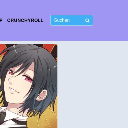
P
CRUNCHYROLL