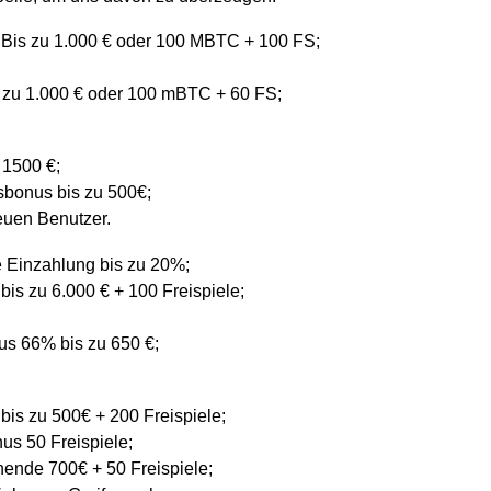
is zu 1.000 € oder 100 MBTC + 100 FS;
zu 1.000 € oder 100 mBTC + 60 FS;
 1500 €;
bonus bis zu 500€;
euen Benutzer.
e Einzahlung bis zu 20%;
s zu 6.000 € + 100 Freispiele;
us 66% bis zu 650 €;
s zu 500€ + 200 Freispiele;
us 50 Freispiele;
nde 700€ + 50 Freispiele;