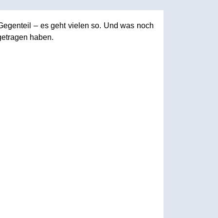
 Gegenteil – es geht vielen so. Und was noch
ngetragen haben.