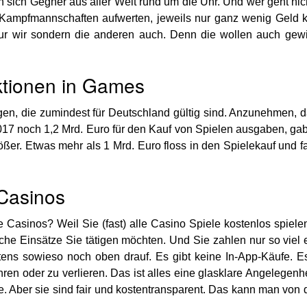
 sich Gegner aus aller Welt rund um die Uhr. Und wer geht nic
 Kampfmannschaften aufwerten, jeweils nur ganz wenig Geld k
ur wir sondern die anderen auch. Denn die wollen auch gewin
ktionen in Games
, die zumindest für Deutschland gültig sind. Anzunehmen, da
017 noch 1,2 Mrd. Euro für den Kauf von Spielen ausgaben, ga
er. Etwas mehr als 1 Mrd. Euro floss in den Spielekauf und f
 Casinos
 Casinos? Weil Sie (fast) alle Casino Spiele kostenlos spiel
e Einsätze Sie tätigen möchten. Und Sie zahlen nur so viel e
tens sowieso noch oben drauf. Es gibt keine In-App-Käufe. Es
ren oder zu verlieren. Das ist alles eine glasklare Angelegenhe
e. Aber sie sind fair und kostentransparent. Das kann man von