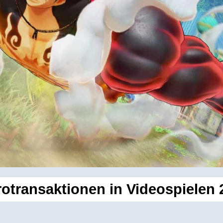
rotransaktionen in Videospielen 