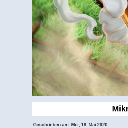
Mik
Geschrieben am:
Mo., 18. Mai 2020