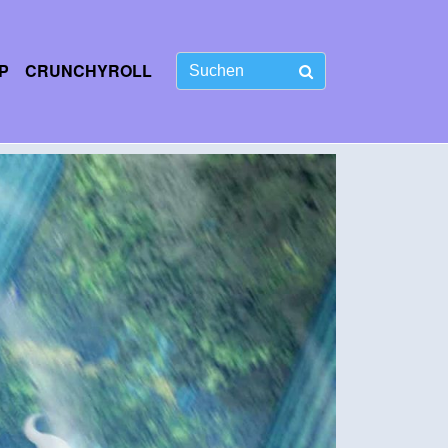
P
CRUNCHYROLL